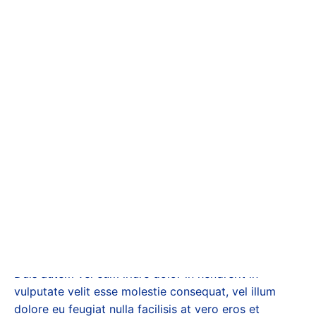
portfolio items with our page
builder. You can build your pages
just like you build a default page.
Our Approach
Duis autem vel eum iriure dolor in hendrerit in
vulputate velit esse molestie consequat, vel illum
dolore eu feugiat nulla facilisis at vero eros et